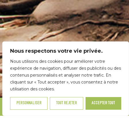
Nous respectons votre vie privée.
Nous utilisons des cookies pour améliorer votre
expérience de navigation, diffuser des publicités ou des
27-28 juin 2026
contenus personnalisés et analyser notre trafic. En
cliquant sur « Tout accepter », vous consentez à notre
27-28 juin 2026
utilisation des cookies.
PERSONNALISER
TOUT REJETER
ACCEPTER TOUT
DISTANCE
DÉNIVELÉ POSITIF
DATE DE DÉPART
5 KM
100M
SAMEDI 27 JUIN 2026
DÉPART
HEURE DE DÉPART
TARIF